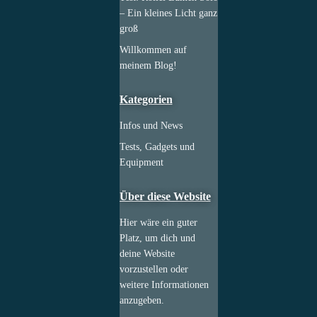
– Ein kleines Licht ganz
groß
Willkommen auf
meinem Blog!
Kategorien
Infos und News
Tests, Gadgets und
Equipment
Über diese Website
Hier wäre ein guter
Platz, um dich und
deine Website
vorzustellen oder
weitere Informationen
anzugeben.