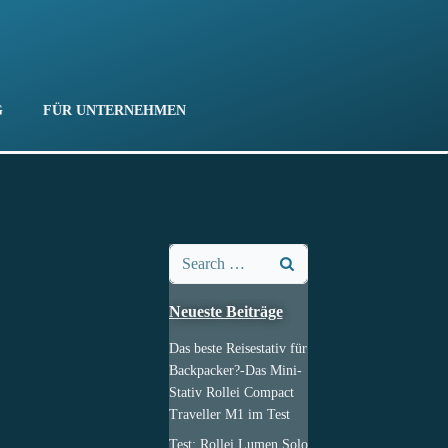
G
FÜR UNTERNEHMEN
Search
for:
Neueste Beiträge
Das beste Reisestativ für
Backpacker?-Das Mini-
Stativ Rollei Compact
Traveller M1 im Test
Test: Rollei Lumen Solo