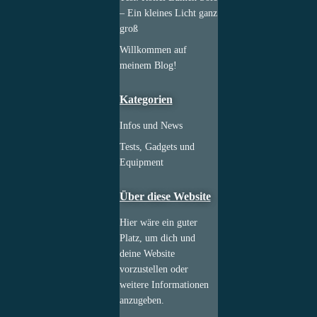
– Ein kleines Licht ganz
groß
Willkommen auf
meinem Blog!
Kategorien
Infos und News
Tests, Gadgets und
Equipment
Über diese Website
Hier wäre ein guter
Platz, um dich und
deine Website
vorzustellen oder
weitere Informationen
anzugeben.