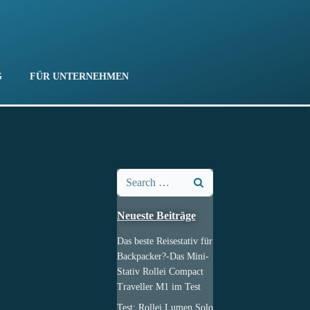
G
FÜR UNTERNEHMEN
Search
for:
Neueste Beiträge
Das beste Reisestativ für
Backpacker?-Das Mini-
Stativ Rollei Compact
Traveller M1 im Test
Test: Rollei Lumen Solo